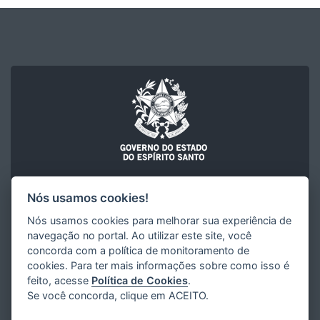
Nós usamos cookies!
SECRETARIA DE ESTADO DA SEGURANÇA PÚBLICA E DEFESA
SOCIAL (SESP)
Nós usamos cookies para melhorar sua experiência de
SESP
navegação no portal. Ao utilizar este site, você
Governo do Estado do Espírito Santo
concorda com a política de monitoramento de
cookies. Para ter mais informações sobre como isso é
feito, acesse
Política de Cookies
.
Se você concorda, clique em ACEITO.