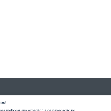
es!
SECRETARIA DE ESTADO DA SEGURANÇA PÚBLICA E
ara melhorar sua experiência de navegação no