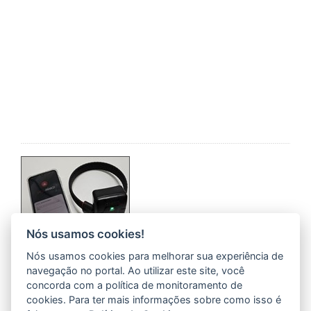
Nós usamos cookies!
Aprovado pelo Senado, monitoramento de
Nós usamos cookies para melhorar sua experiência de
agressores com tornozeleira eletrônica já é
navegação no portal. Ao utilizar este site, você
adotado no Espírito Santo
concorda com a política de monitoramento de
30/03/2026 13H13
- ATUALIZADO EM
30/03/2026 14H03
cookies. Para ter mais informações sobre como isso é